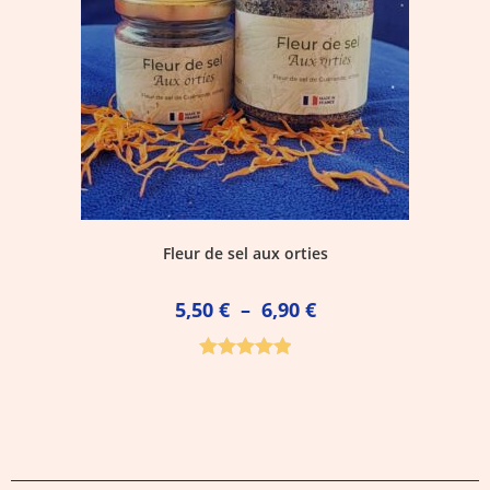
Fleur de sel aux orties
5,50
€
–
6,90
€
Note
5.00
sur 5