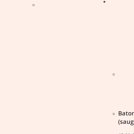
Baton
(saug