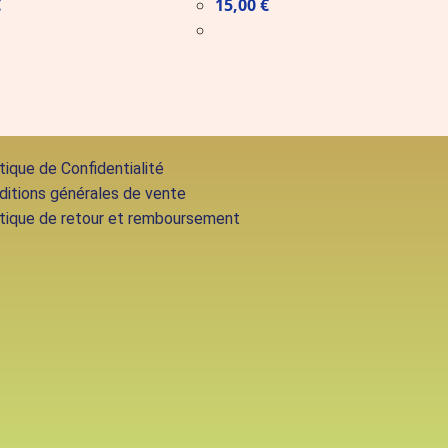
€
15,00
€
tique de Confidentialité
ditions générales de vente
itique de retour et remboursement