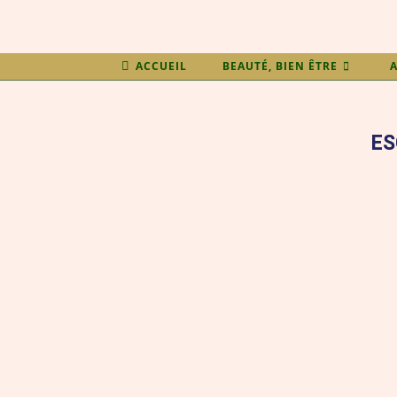
ACCUEIL
BEAUTÉ, BIEN ÊTRE
A
ES