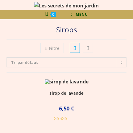
0
MENU
Sirops
Filtre
Tri par défaut
sirop de lavande
6,50
€
Note
5.00
sur 5