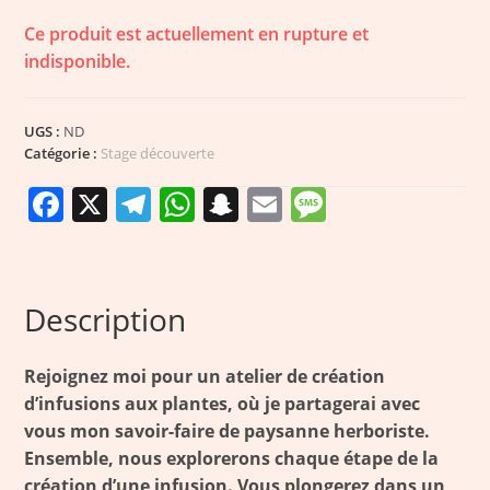
Ce produit est actuellement en rupture et
indisponible.
UGS :
ND
Catégorie :
Stage découverte
F
X
T
W
S
E
M
a
el
h
n
m
e
c
e
a
a
ai
ss
e
g
ts
p
l
a
Description
b
r
A
c
g
o
a
p
h
e
Rejoignez moi pour un atelier de création
o
m
p
a
d’infusions aux plantes, où je partagerai avec
vous mon savoir-faire de paysanne herboriste.
k
t
Ensemble, nous explorerons chaque étape de la
création d’une infusion. Vous plongerez dans un