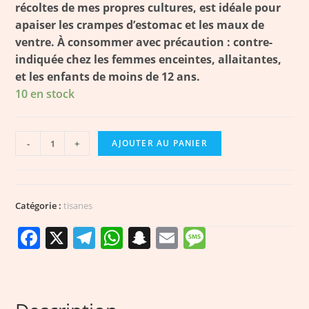
récoltes de mes propres cultures, est idéale pour
apaiser les crampes d’estomac et les maux de
ventre. À consommer avec précaution : contre-
indiquée chez les femmes enceintes, allaitantes,
et les enfants de moins de 12 ans.
10 en stock
-
+
AJOUTER AU PANIER
Catégorie :
tisanes
F
X
T
W
S
E
M
a
el
h
n
m
e
c
e
a
a
ai
ss
e
g
ts
p
l
a