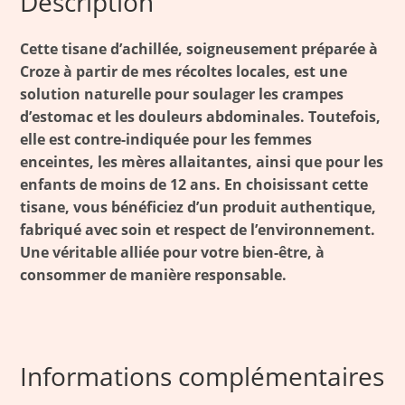
Description
b
r
A
c
g
o
a
p
h
e
Cette tisane d’achillée, soigneusement préparée à
o
m
p
a
Croze à partir de mes récoltes locales, est une
solution naturelle pour soulager les crampes
k
t
d’estomac et les douleurs abdominales. Toutefois,
elle est contre-indiquée pour les femmes
enceintes, les mères allaitantes, ainsi que pour les
enfants de moins de 12 ans. En choisissant cette
tisane, vous bénéficiez d’un produit authentique,
fabriqué avec soin et respect de l’environnement.
Une véritable alliée pour votre bien-être, à
consommer de manière responsable.
Informations complémentaires