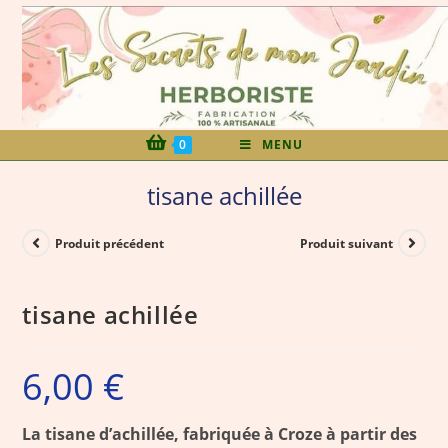
0
MENU
tisane achillée
Produit précédent
Produit suivant
tisane achillée
6,00
€
La tisane d’achillée, fabriquée à Croze à partir des