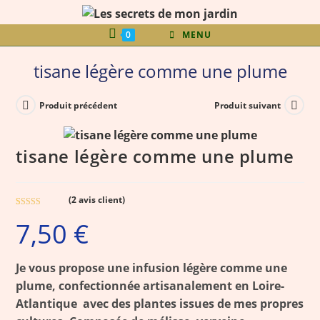
0
MENU
tisane légère comme une plume
Produit précédent
Produit suivant
tisane légère comme une plume
(
2
avis client)
Noté
2
5.00
7,50
€
sur 5 basé
sur
notations
client
Je vous propose une infusion légère comme une
plume, confectionnée artisanalement en Loire-
Atlantique avec des plantes issues de mes propres