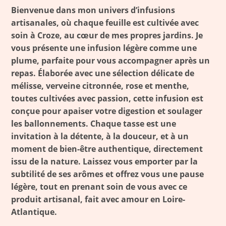
o
a
p
h
e
Bienvenue dans mon univers d’infusions
o
m
p
a
artisanales, où chaque feuille est cultivée avec
soin à Croze, au cœur de mes propres jardins. Je
k
t
vous présente une infusion légère comme une
plume, parfaite pour vous accompagner après un
repas. Élaborée avec une sélection délicate de
mélisse, verveine citronnée, rose et menthe,
toutes cultivées avec passion, cette infusion est
conçue pour apaiser votre digestion et soulager
les ballonnements. Chaque tasse est une
invitation à la détente, à la douceur, et à un
moment de bien-être authentique, directement
issu de la nature. Laissez vous emporter par la
subtilité de ses arômes et offrez vous une pause
légère, tout en prenant soin de vous avec ce
produit artisanal, fait avec amour en Loire-
Atlantique.