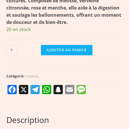
cultures. Composée de mélisse, verveine
citronnée, rose et menthe, elle aide à la digestion
et soulage les ballonnements, offrant un moment
de douceur et de bien-être.
20 en stock
AJOUTER AU PANIER
Catégorie :
tisanes
F
X
T
W
S
E
M
a
el
h
n
m
e
c
e
a
a
ai
ss
e
g
ts
p
l
a
Description
b
r
A
c
g