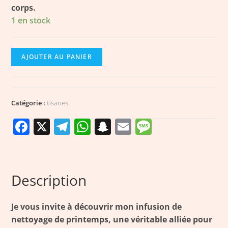
corps.
1 en stock
AJOUTER AU PANIER
Catégorie :
tisanes
F
X
T
W
S
E
M
a
el
h
n
m
e
c
e
a
a
ai
ss
e
g
ts
p
l
a
Description
b
r
A
c
g
o
a
p
h
e
Je vous invite à découvrir mon infusion de
o
m
p
a
nettoyage de printemps, une véritable alliée pour